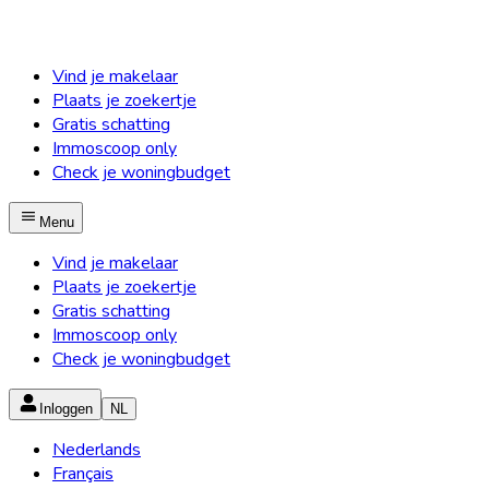
Vind je makelaar
Plaats je zoekertje
Gratis schatting
Immoscoop only
Check je woningbudget
Menu
Vind je makelaar
Plaats je zoekertje
Gratis schatting
Immoscoop only
Check je woningbudget
Inloggen
NL
Nederlands
Français