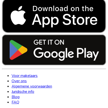
Voor makelaars
Over ons
Algemene voorwaarden
Juridische info
Blog
FAQ