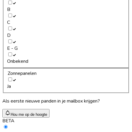
B
C
D
E - G
Onbekend
Zonnepanelen
Ja
Als eerste nieuwe panden in je mailbox krijgen?
Hou me op de hoogte
BETA