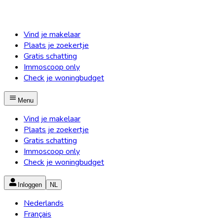
Vind je makelaar
Plaats je zoekertje
Gratis schatting
Immoscoop only
Check je woningbudget
Menu
Vind je makelaar
Plaats je zoekertje
Gratis schatting
Immoscoop only
Check je woningbudget
Inloggen
NL
Nederlands
Français