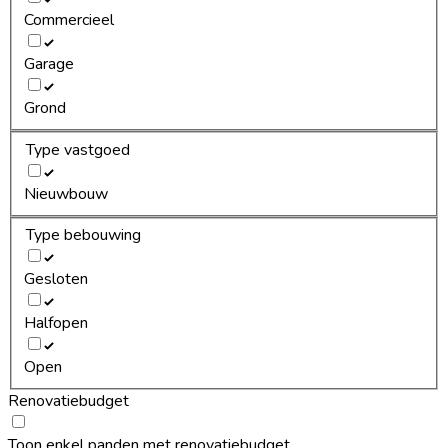
Commercieel
Garage
Grond
Type vastgoed
Nieuwbouw
Type bebouwing
Gesloten
Halfopen
Open
Renovatiebudget
Toon enkel panden met renovatiebudget