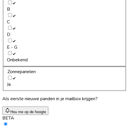
B
C
D
E - G
Onbekend
Zonnepanelen
Ja
Als eerste nieuwe panden in je mailbox krijgen?
Hou me op de hoogte
BETA