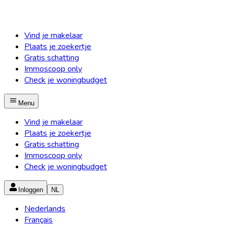
Vind je makelaar
Plaats je zoekertje
Gratis schatting
Immoscoop only
Check je woningbudget
Menu
Vind je makelaar
Plaats je zoekertje
Gratis schatting
Immoscoop only
Check je woningbudget
Inloggen
NL
Nederlands
Français