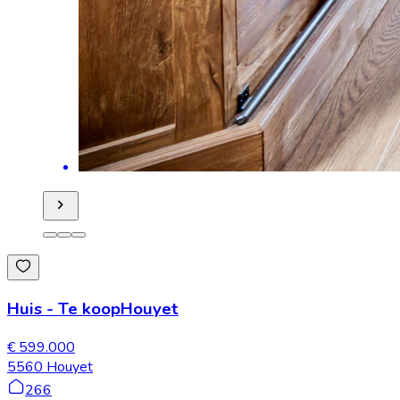
Huis
-
Te koop
Houyet
€ 599.000
5560 Houyet
266