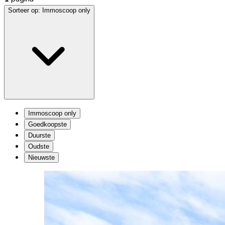
Sorteer op:
Immoscoop only
Immoscoop only
Goedkoopste
Duurste
Oudste
Nieuwste