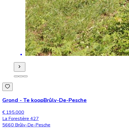
Grond
-
Te koop
Brûly-De-Pesche
€ 195.000
La Forestière 427
5660 Brûly-De-Pesche