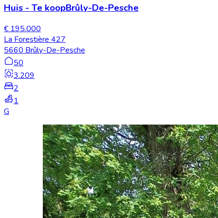
Huis
-
Te koop
Brûly-De-Pesche
€ 195.000
La Forestière 427
5660 Brûly-De-Pesche
50
3.209
2
1
G