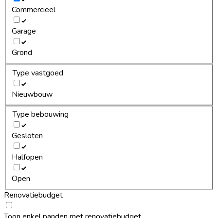
Commercieel
Garage
Grond
Type vastgoed
Nieuwbouw
Type bebouwing
Gesloten
Halfopen
Open
Renovatiebudget
Toon enkel panden met renovatiebudget