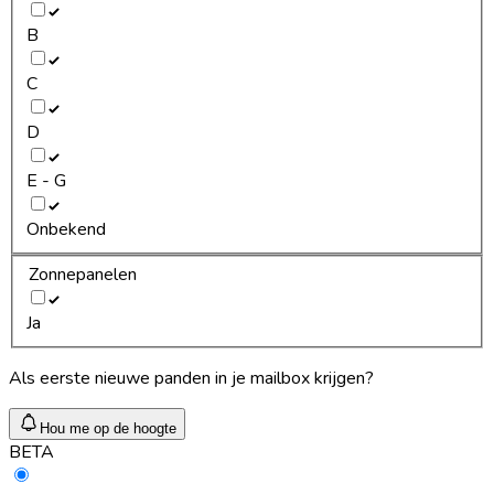
B
C
D
E - G
Onbekend
Zonnepanelen
Ja
Als eerste nieuwe panden in je mailbox krijgen?
Hou me op de hoogte
BETA