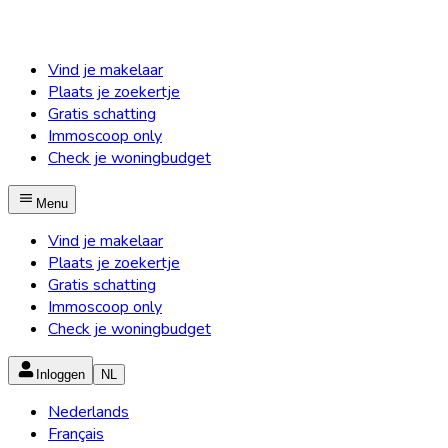
Vind je makelaar
Plaats je zoekertje
Gratis schatting
Immoscoop only
Check je woningbudget
Menu
Vind je makelaar
Plaats je zoekertje
Gratis schatting
Immoscoop only
Check je woningbudget
Inloggen
NL
Nederlands
Français