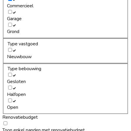
Commercieel
Garage
Grond
Type vastgoed
Nieuwbouw
Type bebouwing
Gesloten
Halfopen
Open
Renovatiebudget
Toon enkel panden met renovatiebudget