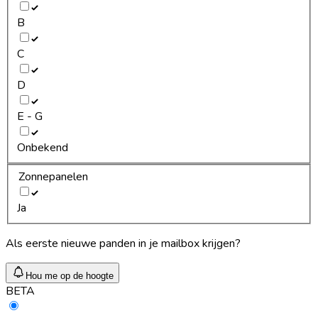
B
C
D
E - G
Onbekend
Zonnepanelen
Ja
Als eerste nieuwe panden in je mailbox krijgen?
Hou me op de hoogte
BETA