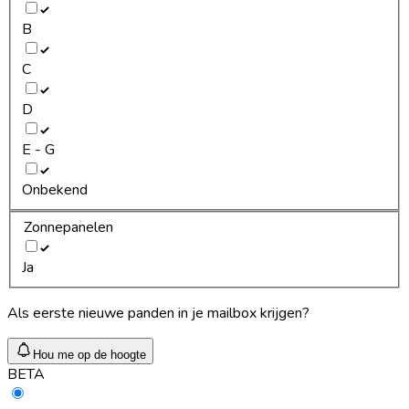
B
C
D
E - G
Onbekend
Zonnepanelen
Ja
Als eerste nieuwe panden in je mailbox krijgen?
Hou me op de hoogte
BETA