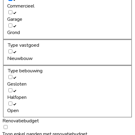
Commercieel
Garage
Grond
Type vastgoed
Nieuwbouw
Type bebouwing
Gesloten
Halfopen
Open
Renovatiebudget
Toon enkel panden met renovatiebudget