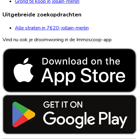
Grond te koop in jollain-merlin
Uitgebreide zoekopdrachten
Alle straten in 7620-jollain-merlin
Vind nu ook je droomwoning in de Immoscoop-app