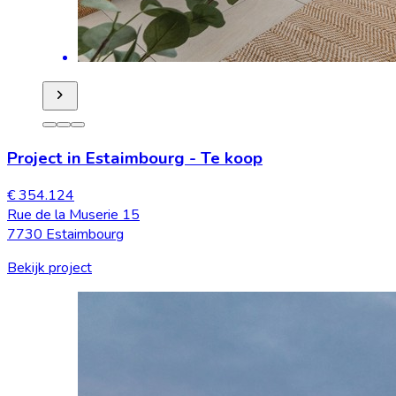
Project in Estaimbourg
-
Te koop
€ 354.124
Rue de la Muserie 15
7730 Estaimbourg
Bekijk project