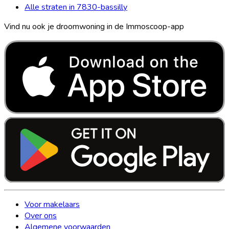
Alle straten in 7830-bassilly
Vind nu ook je droomwoning in de Immoscoop-app
Voor makelaars
Over ons
Algemene voorwaarden