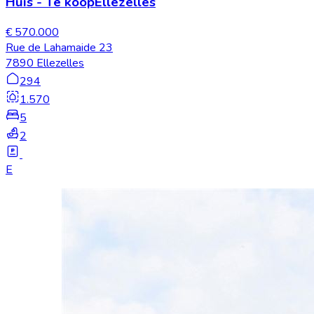
Huis
-
Te koop
Ellezelles
€ 570.000
Rue de Lahamaide 23
7890 Ellezelles
294
1.570
5
2
E