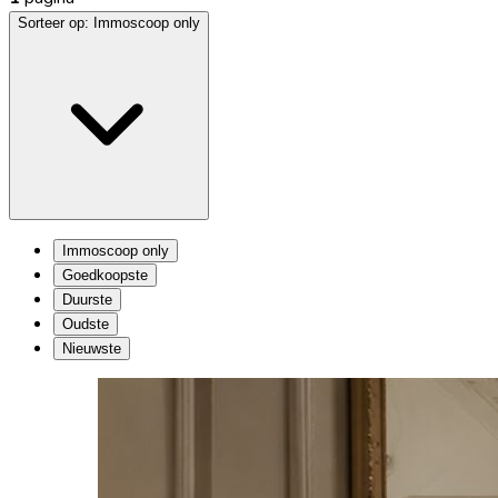
Sorteer op:
Immoscoop only
Immoscoop only
Goedkoopste
Duurste
Oudste
Nieuwste