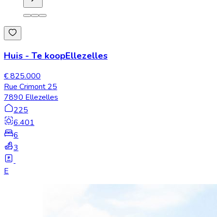
Huis
-
Te koop
Ellezelles
€ 825.000
Rue Crimont 25
7890 Ellezelles
225
6.401
6
3
E