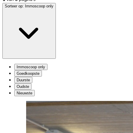
Sorteer op:
Immoscoop only
Immoscoop only
Goedkoopste
Duurste
Oudste
Nieuwste