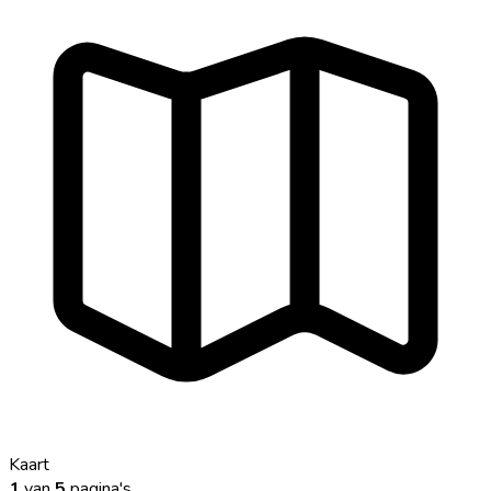
Kaart
1
van
5
pagina's