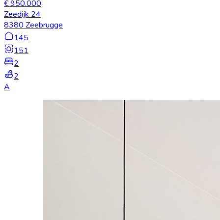
€ 950.000
Zeedijk 24
8380 Zeebrugge
145
151
2
2
A