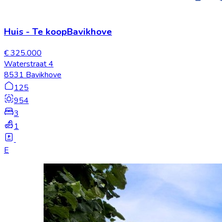
Huis
-
Te koop
Bavikhove
€ 325.000
Waterstraat 4
8531 Bavikhove
125
954
3
1
E