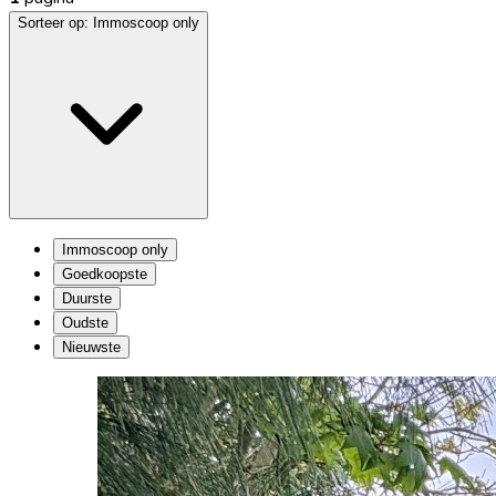
Sorteer op:
Immoscoop only
Immoscoop only
Goedkoopste
Duurste
Oudste
Nieuwste