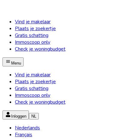
Vind je makelaar
Plaats je zoekertje
Gratis schatting
Immoscoop only
Check je woningbudget
Menu
Vind je makelaar
Plaats je zoekertje
Gratis schatting
Immoscoop only
Check je woningbudget
Inloggen
NL
Nederlands
Français