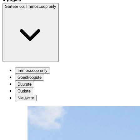
Sorteer op:
Immoscoop only
Immoscoop only
Goedkoopste
Duurste
Oudste
Nieuwste