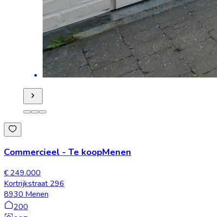
Commercieel
-
Te koop
Menen
€ 249.000
Kortrijkstraat 296
8930 Menen
200