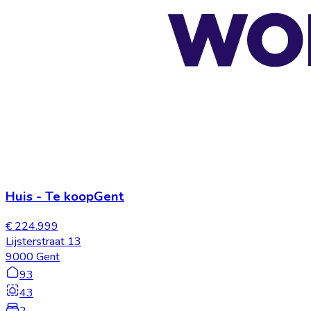
Huis
-
Te koop
Gent
€ 224.999
Lijsterstraat 13
9000 Gent
93
43
2