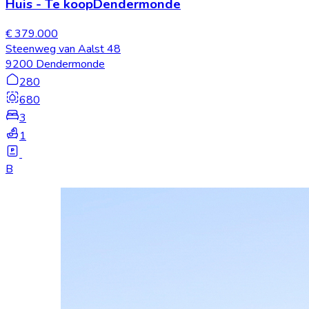
Huis
-
Te koop
Dendermonde
€ 379.000
Steenweg van Aalst 48
9200 Dendermonde
280
680
3
1
B