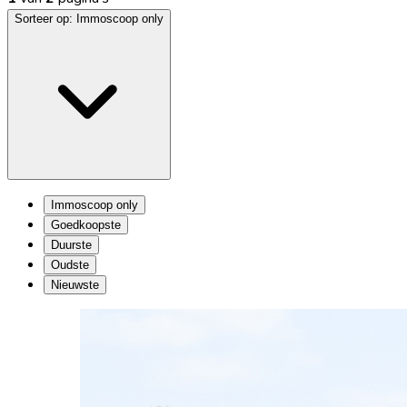
Sorteer op:
Immoscoop only
Immoscoop only
Goedkoopste
Duurste
Oudste
Nieuwste