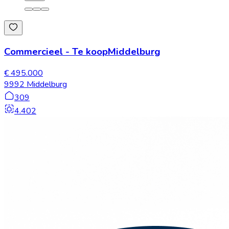
Commercieel
-
Te koop
Middelburg
€ 495.000
9992 Middelburg
309
4.402