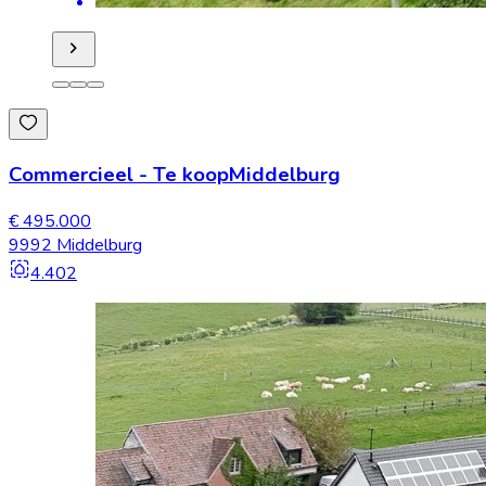
Commercieel
-
Te koop
Middelburg
€ 495.000
9992 Middelburg
4.402