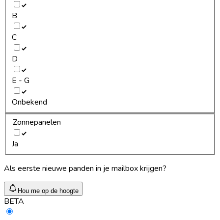
B
C
D
E - G
Onbekend
Zonnepanelen
Ja
Als eerste nieuwe panden in je mailbox krijgen?
Hou me op de hoogte
BETA