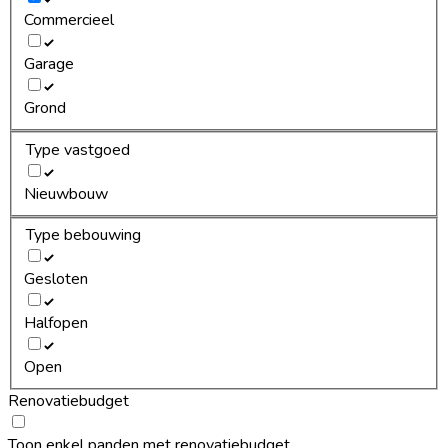
Commercieel
Garage
Grond
Type vastgoed
Nieuwbouw
Type bebouwing
Gesloten
Halfopen
Open
Renovatiebudget
Toon enkel panden met renovatiebudget