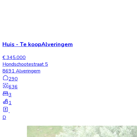
Huis
-
Te koop
Alveringem
€ 345.000
Hondschootestraat 5
8691 Alveringem
290
636
3
1
D