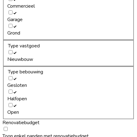
Commercieel
Garage
Grond
Type vastgoed
Nieuwbouw
Type bebouwing
Gesloten
Halfopen
Open
Renovatiebudget
Toon enkel panden met renovatiebudget