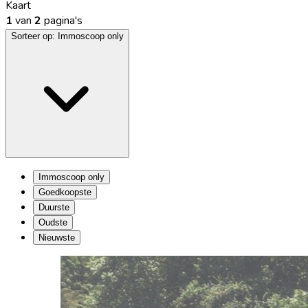
Kaart
1
van
2
pagina's
Sorteer op:
Immoscoop only
Immoscoop only
Goedkoopste
Duurste
Oudste
Nieuwste