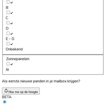
B
C
D
E - G
Onbekend
Zonnepanelen
Ja
Als eerste nieuwe panden in je mailbox krijgen?
Hou me op de hoogte
BETA