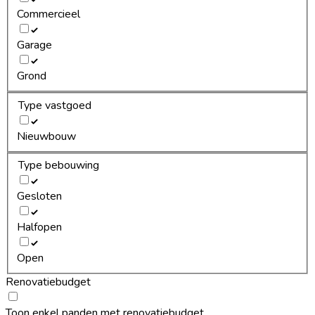
Commercieel
Garage
Grond
Type vastgoed
Nieuwbouw
Type bebouwing
Gesloten
Halfopen
Open
Renovatiebudget
Toon enkel panden met renovatiebudget