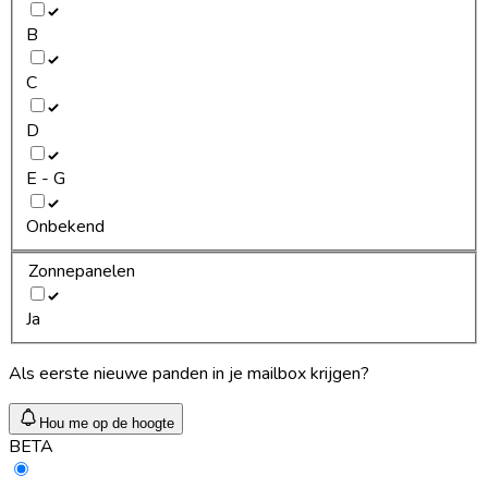
B
C
D
E - G
Onbekend
Zonnepanelen
Ja
Als eerste nieuwe panden in je mailbox krijgen?
Hou me op de hoogte
BETA