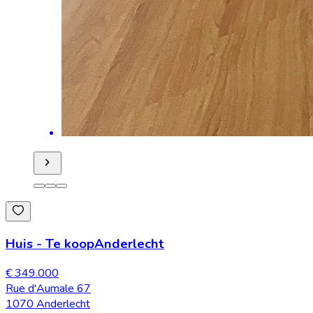
Huis
-
Te koop
Anderlecht
€ 349.000
Rue d'Aumale 67
1070 Anderlecht