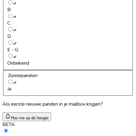
B
C
D
E - G
Onbekend
Zonnepanelen
Ja
Als eerste nieuwe panden in je mailbox krijgen?
Hou me op de hoogte
BETA