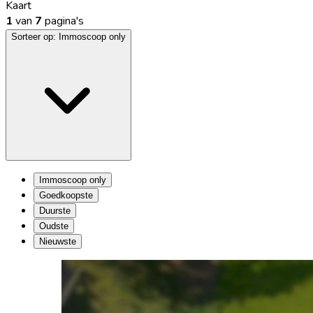
Kaart
1
van
7
pagina's
Sorteer op:
Immoscoop only
Immoscoop only
Goedkoopste
Duurste
Oudste
Nieuwste