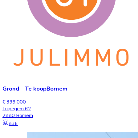
Grond
-
Te koop
Bornem
€ 399.000
Luipegem 62
2880 Bornem
836