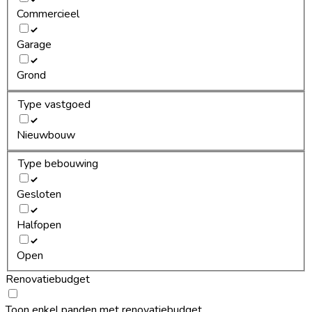
Commercieel
Garage
Grond
Type vastgoed
Nieuwbouw
Type bebouwing
Gesloten
Halfopen
Open
Renovatiebudget
Toon enkel panden met renovatiebudget