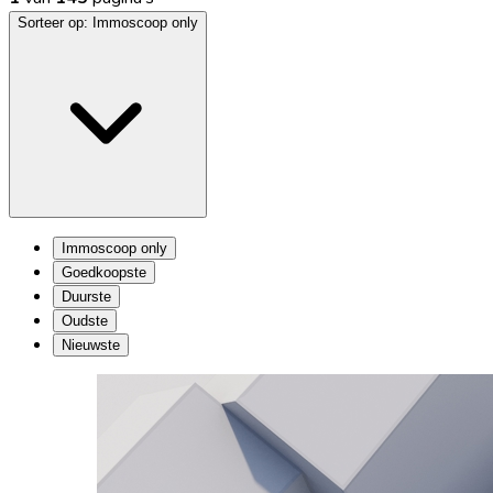
Sorteer op:
Immoscoop only
Immoscoop only
Goedkoopste
Duurste
Oudste
Nieuwste