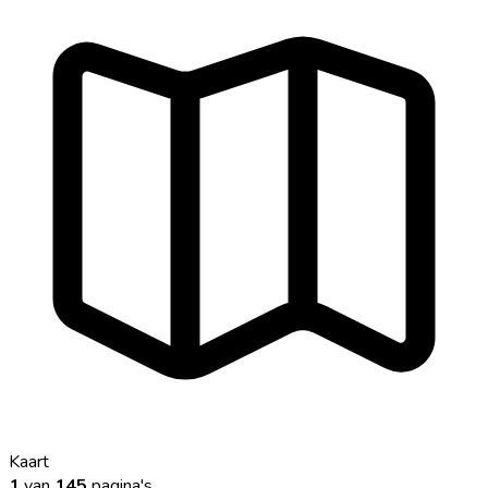
Kaart
1
van
145
pagina's