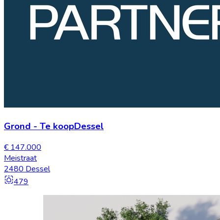
Grond
-
Te koop
Dessel
€ 147.000
Meistraat
2480 Dessel
479