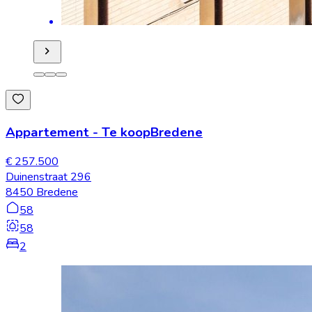
Appartement
-
Te koop
Bredene
€ 257.500
Duinenstraat 296
8450 Bredene
58
58
2