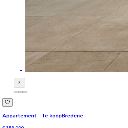
Appartement
-
Te koop
Bredene
€ 359.000