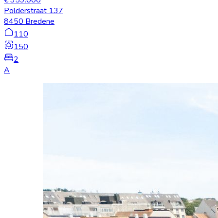
Polderstraat 137
8450 Bredene
110
150
2
A