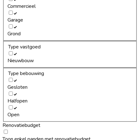
Commercieel
Garage
Grond
Type vastgoed
Nieuwbouw
Type bebouwing
Gesloten
Halfopen
Open
Renovatiebudget
Toon enkel panden met renovatiebudget