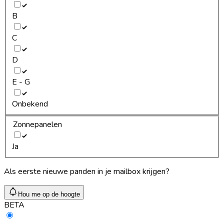
B
C
D
E - G
Onbekend
Zonnepanelen
Ja
Als eerste nieuwe panden in je mailbox krijgen?
Hou me op de hoogte
BETA