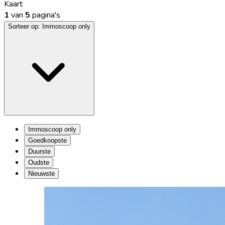
Kaart
1
van
5
pagina's
Sorteer op:
Immoscoop only
Immoscoop only
Goedkoopste
Duurste
Oudste
Nieuwste