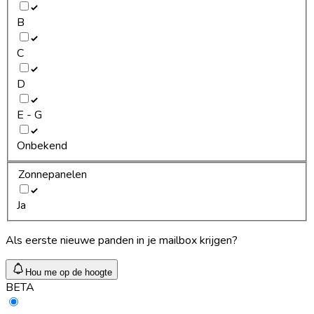
B
C
D
E - G
Onbekend
Zonnepanelen
Ja
Als eerste nieuwe panden in je mailbox krijgen?
Hou me op de hoogte
BETA