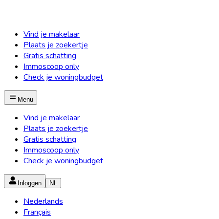
Vind je makelaar
Plaats je zoekertje
Gratis schatting
Immoscoop only
Check je woningbudget
Menu
Vind je makelaar
Plaats je zoekertje
Gratis schatting
Immoscoop only
Check je woningbudget
Inloggen
NL
Nederlands
Français