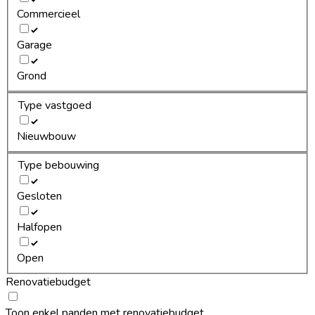
Commercieel
Garage
Grond
Type vastgoed
Nieuwbouw
Type bebouwing
Gesloten
Halfopen
Open
Renovatiebudget
Toon enkel panden met renovatiebudget