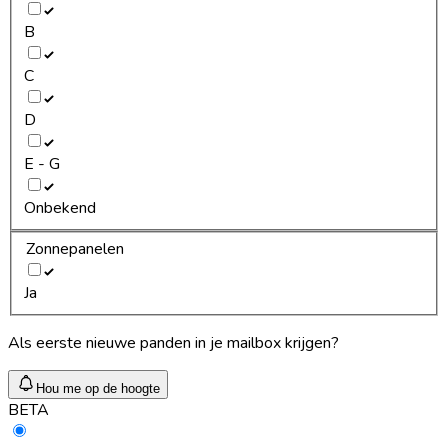
B
C
D
E - G
Onbekend
Zonnepanelen
Ja
Als eerste nieuwe panden in je mailbox krijgen?
Hou me op de hoogte
BETA