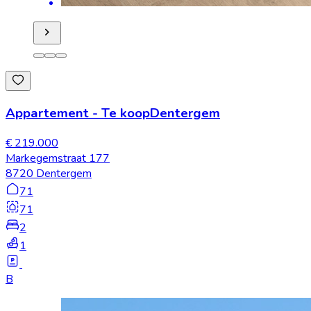
Appartement
-
Te koop
Dentergem
€ 219.000
Markegemstraat 177
8720 Dentergem
71
71
2
1
B