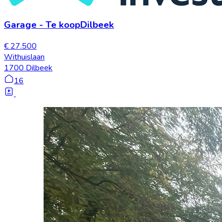
Garage
-
Te koop
Dilbeek
€ 27.500
Withuislaan
1700 Dilbeek
16