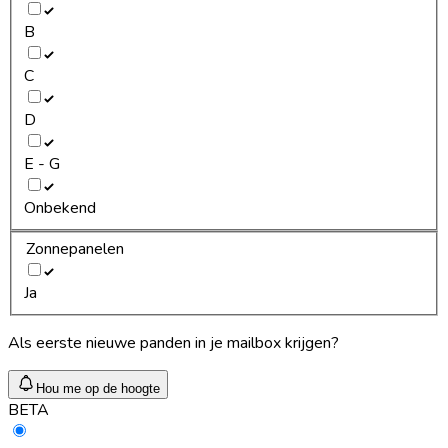
B
C
D
E - G
Onbekend
Zonnepanelen
Ja
Als eerste nieuwe panden in je mailbox krijgen?
Hou me op de hoogte
BETA