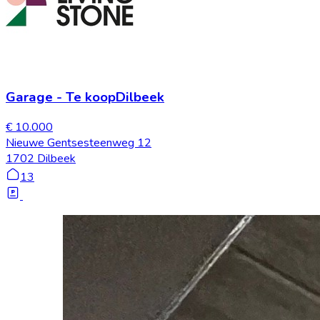
Garage
-
Te koop
Dilbeek
€ 10.000
Nieuwe Gentsesteenweg 12
1702 Dilbeek
13