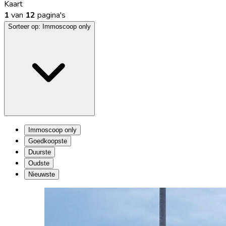
Kaart
1
van
12
pagina's
Sorteer op:
Immoscoop only
Immoscoop only
Goedkoopste
Duurste
Oudste
Nieuwste