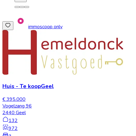
immoscoop only
Huis
-
Te koop
Geel
€ 395.000
Vogelzang 96
2440 Geel
132
972