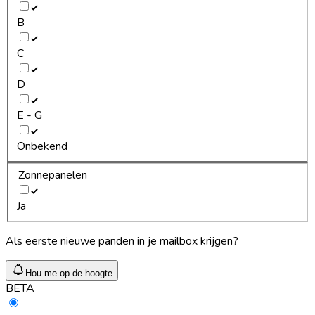
B
C
D
E - G
Onbekend
Zonnepanelen
Ja
Als eerste nieuwe panden in je mailbox krijgen?
Hou me op de hoogte
BETA