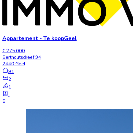
Appartement
-
Te koop
Geel
€ 275.000
Berthoutsdreef 94
2440 Geel
91
2
1
B