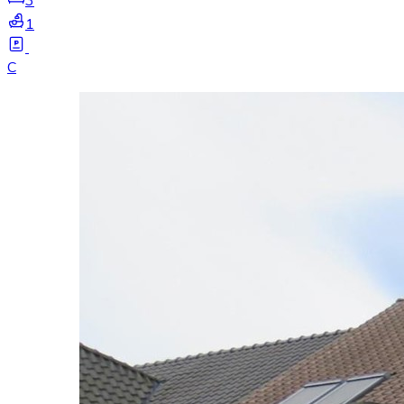
3
1
C