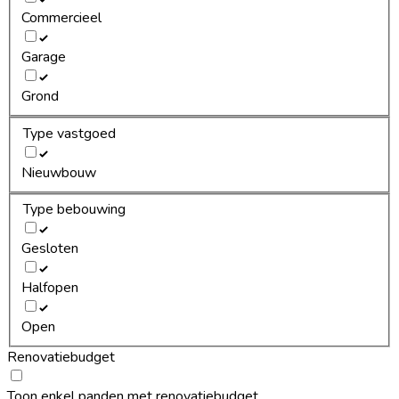
Commercieel
Garage
Grond
Type vastgoed
Nieuwbouw
Type bebouwing
Gesloten
Halfopen
Open
Renovatiebudget
Toon enkel panden met renovatiebudget