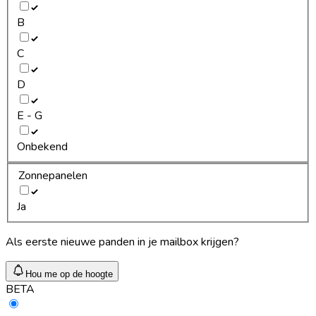
B
C
D
E - G
Onbekend
Zonnepanelen
Ja
Als eerste nieuwe panden in je mailbox krijgen?
Hou me op de hoogte
BETA