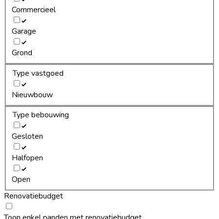
Commercieel
Garage
Grond
Type vastgoed
Nieuwbouw
Type bebouwing
Gesloten
Halfopen
Open
Renovatiebudget
Toon enkel panden met renovatiebudget