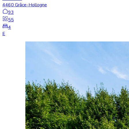
4460 Grâce-Hollogne
93
55
4
E