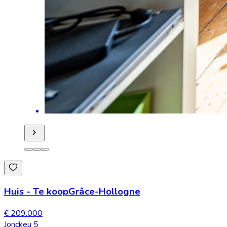
Huis
-
Te koop
Grâce-Hollogne
€ 209.000
Jonckeu 5