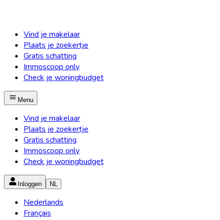
Vind je makelaar
Plaats je zoekertje
Gratis schatting
Immoscoop only
Check je woningbudget
Menu
Vind je makelaar
Plaats je zoekertje
Gratis schatting
Immoscoop only
Check je woningbudget
Inloggen
NL
Nederlands
Français