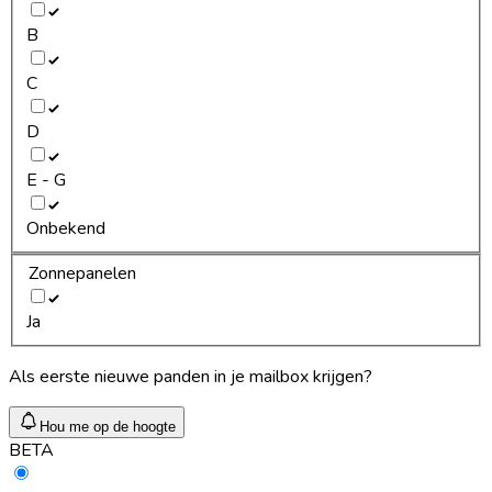
B
C
D
E - G
Onbekend
Zonnepanelen
Ja
Als eerste nieuwe panden in je mailbox krijgen?
Hou me op de hoogte
BETA