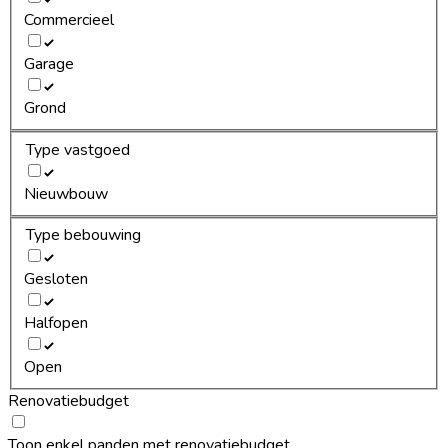
Commercieel
Garage
Grond
Type vastgoed
Nieuwbouw
Type bebouwing
Gesloten
Halfopen
Open
Renovatiebudget
Toon enkel panden met renovatiebudget