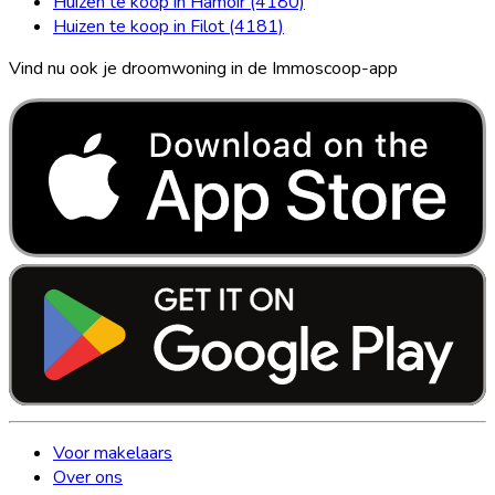
Huizen te koop in Hamoir (4180)
Huizen te koop in Filot (4181)
Vind nu ook je droomwoning in de Immoscoop-app
Voor makelaars
Over ons