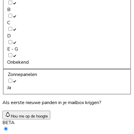
B
C
D
E - G
Onbekend
Zonnepanelen
Ja
Als eerste nieuwe panden in je mailbox krijgen?
Hou me op de hoogte
BETA