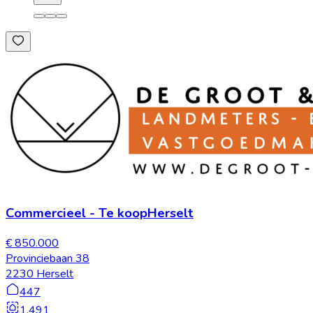
Commercieel
-
Te koop
Herselt
€ 850.000
Provinciebaan 38
2230 Herselt
447
1.491