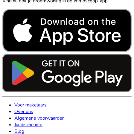
Vind nu ook je droomwoning in de Immoscoop-app
Voor makelaars
Over ons
Algemene voorwaarden
Juridische info
Blog