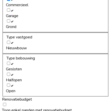
Commercieel
Garage
Grond
Type vastgoed
Nieuwbouw
Type bebouwing
Gesloten
Halfopen
Open
Renovatiebudget
Toon enkel panden met renovatiebudget