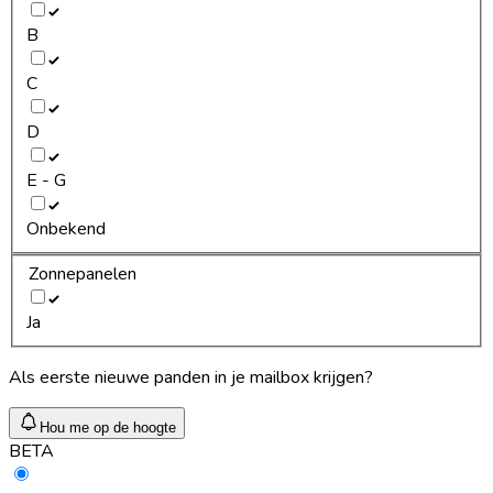
B
C
D
E - G
Onbekend
Zonnepanelen
Ja
Als eerste nieuwe panden in je mailbox krijgen?
Hou me op de hoogte
BETA