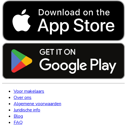
Voor makelaars
Over ons
Algemene voorwaarden
Juridische info
Blog
FAQ