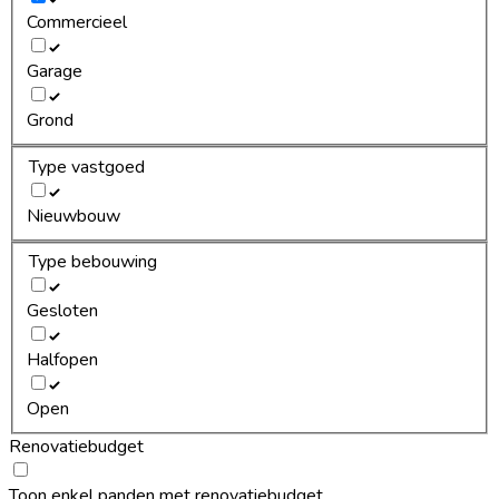
Commercieel
Garage
Grond
Type vastgoed
Nieuwbouw
Type bebouwing
Gesloten
Halfopen
Open
Renovatiebudget
Toon enkel panden met renovatiebudget