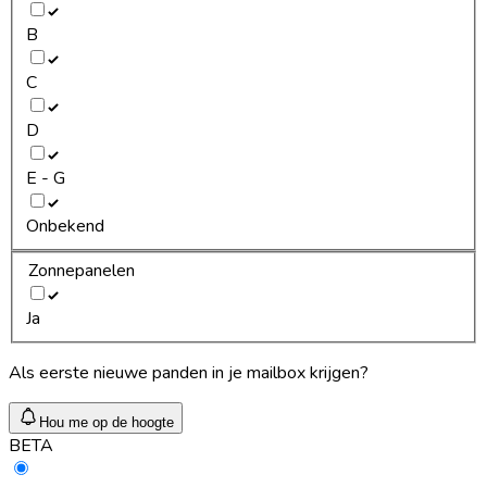
B
C
D
E - G
Onbekend
Zonnepanelen
Ja
Als eerste nieuwe panden in je mailbox krijgen?
Hou me op de hoogte
BETA