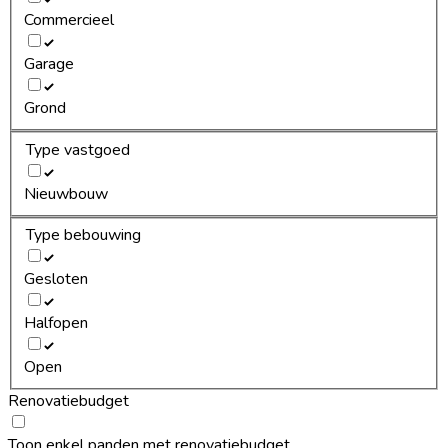
Commercieel
Garage
Grond
Type vastgoed
Nieuwbouw
Type bebouwing
Gesloten
Halfopen
Open
Renovatiebudget
Toon enkel panden met renovatiebudget