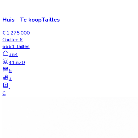
Huis
-
Te koop
Tailles
€ 1.275.000
Coullee 6
6661 Tailles
384
41.820
5
3
C