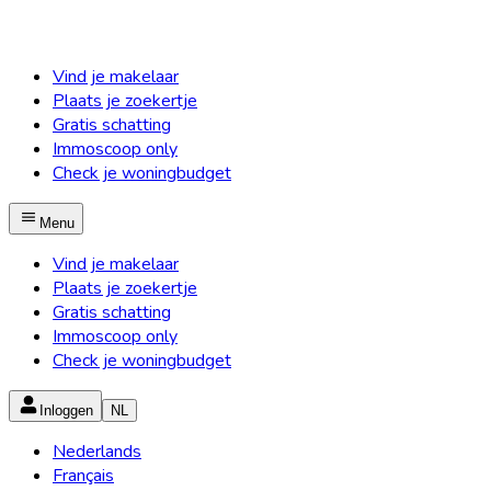
Vind je makelaar
Plaats je zoekertje
Gratis schatting
Immoscoop only
Check je woningbudget
Menu
Vind je makelaar
Plaats je zoekertje
Gratis schatting
Immoscoop only
Check je woningbudget
Inloggen
NL
Nederlands
Français