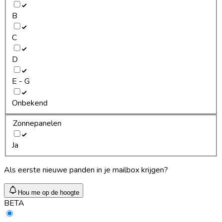
B
C
D
E - G
Onbekend
Zonnepanelen
Ja
Als eerste nieuwe panden in je mailbox krijgen?
Hou me op de hoogte
BETA