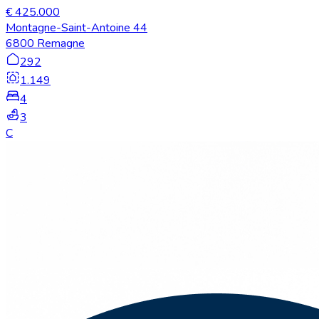
€ 425.000
Montagne-Saint-Antoine 44
6800 Remagne
292
1.149
4
3
C