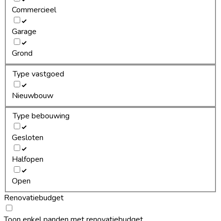
Commercieel
Garage
Grond
Type vastgoed
Nieuwbouw
Type bebouwing
Gesloten
Halfopen
Open
Renovatiebudget
Toon enkel panden met renovatiebudget