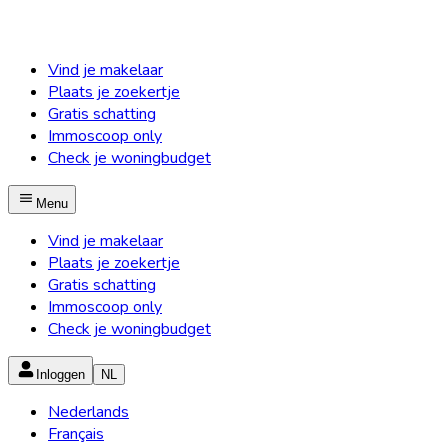
Vind je makelaar
Plaats je zoekertje
Gratis schatting
Immoscoop only
Check je woningbudget
Menu
Vind je makelaar
Plaats je zoekertje
Gratis schatting
Immoscoop only
Check je woningbudget
Inloggen
NL
Nederlands
Français