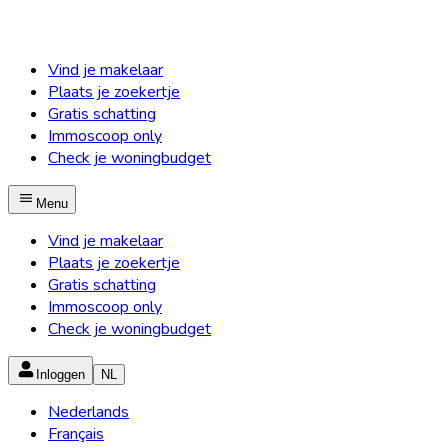
Vind je makelaar
Plaats je zoekertje
Gratis schatting
Immoscoop only
Check je woningbudget
Menu
Vind je makelaar
Plaats je zoekertje
Gratis schatting
Immoscoop only
Check je woningbudget
Inloggen
NL
Nederlands
Français