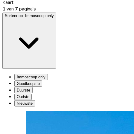
Kaart
1
van
7
pagina's
Sorteer op:
Immoscoop only
Immoscoop only
Goedkoopste
Duurste
Oudste
Nieuwste