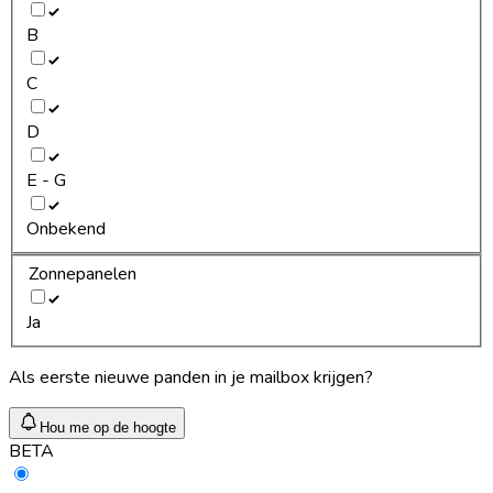
B
C
D
E - G
Onbekend
Zonnepanelen
Ja
Als eerste nieuwe panden in je mailbox krijgen?
Hou me op de hoogte
BETA