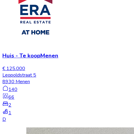
Huis
-
Te koop
Menen
€ 125.000
Leopoldstraat 5
8930 Menen
140
66
2
1
D