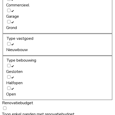
Commercieel
Garage
Grond
Type vastgoed
Nieuwbouw
Type bebouwing
Gesloten
Halfopen
Open
Renovatiebudget
Toon enkel panden met renovatiebudget