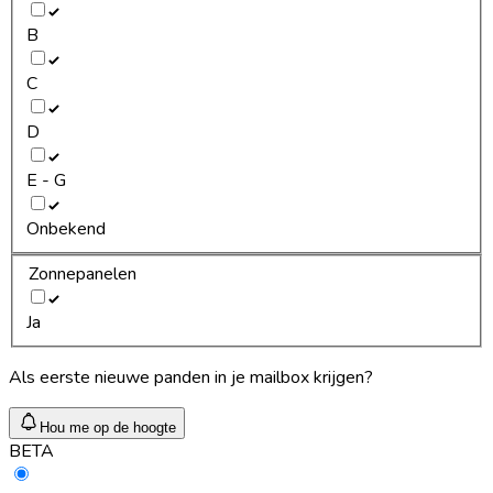
B
C
D
E - G
Onbekend
Zonnepanelen
Ja
Als eerste nieuwe panden in je mailbox krijgen?
Hou me op de hoogte
BETA