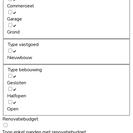
Commercieel
Garage
Grond
Type vastgoed
Nieuwbouw
Type bebouwing
Gesloten
Halfopen
Open
Renovatiebudget
Toon enkel panden met renovatiebudget