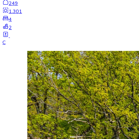
249
1.301
4
2
C