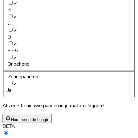
B
C
D
E - G
Onbekend
Zonnepanelen
Ja
Als eerste nieuwe panden in je mailbox krijgen?
Hou me op de hoogte
BETA