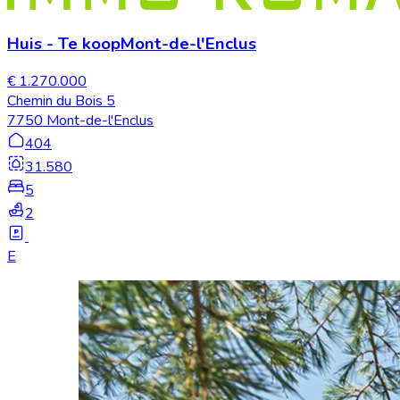
Huis
-
Te koop
Mont-de-l'Enclus
€ 1.270.000
Chemin du Bois 5
7750 Mont-de-l'Enclus
404
31.580
5
2
E