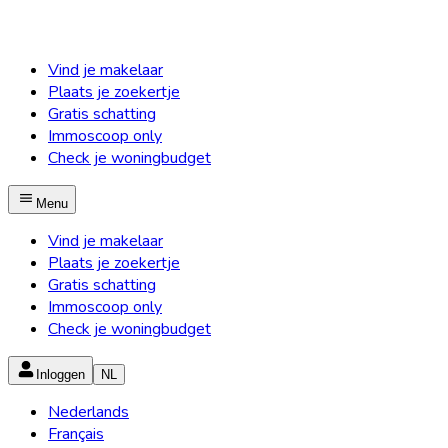
Vind je makelaar
Plaats je zoekertje
Gratis schatting
Immoscoop only
Check je woningbudget
Menu
Vind je makelaar
Plaats je zoekertje
Gratis schatting
Immoscoop only
Check je woningbudget
Inloggen
NL
Nederlands
Français