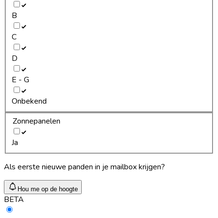
B
C
D
E - G
Onbekend
Zonnepanelen
Ja
Als eerste nieuwe panden in je mailbox krijgen?
Hou me op de hoogte
BETA