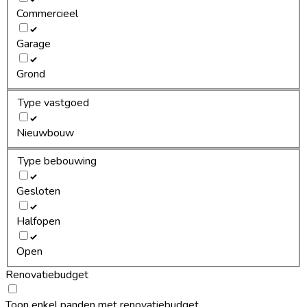
Commercieel
Garage
Grond
Type vastgoed
Nieuwbouw
Type bebouwing
Gesloten
Halfopen
Open
Renovatiebudget
Toon enkel panden met renovatiebudget