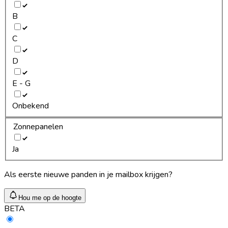
B
C
D
E - G
Onbekend
Zonnepanelen
Ja
Als eerste nieuwe panden in je mailbox krijgen?
Hou me op de hoogte
BETA