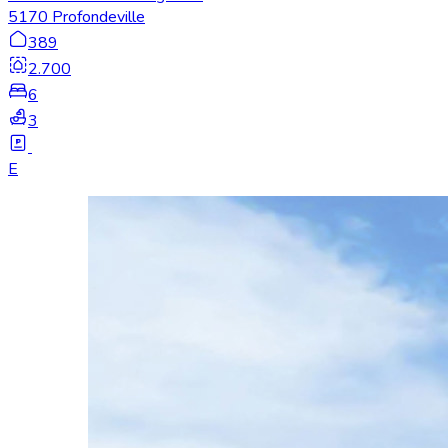
5170 Profondeville
389
2.700
6
3
E