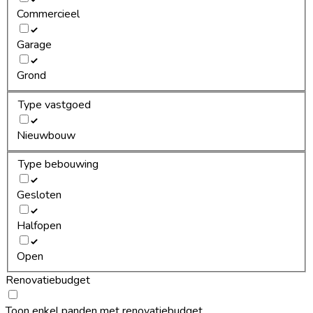
Commercieel
Garage
Grond
Type vastgoed
Nieuwbouw
Type bebouwing
Gesloten
Halfopen
Open
Renovatiebudget
Toon enkel panden met renovatiebudget