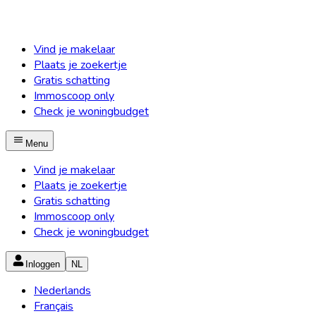
Vind je makelaar
Plaats je zoekertje
Gratis schatting
Immoscoop only
Check je woningbudget
Menu
Vind je makelaar
Plaats je zoekertje
Gratis schatting
Immoscoop only
Check je woningbudget
Inloggen
NL
Nederlands
Français