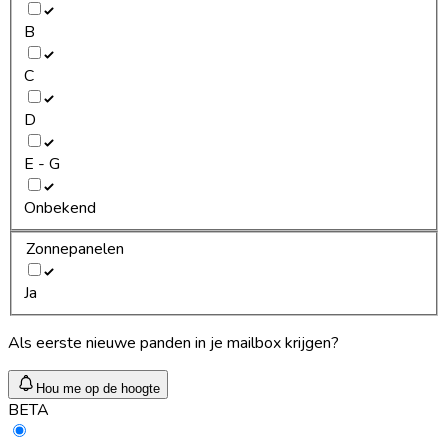
B
C
D
E - G
Onbekend
Zonnepanelen
Ja
Als eerste nieuwe panden in je mailbox krijgen?
Hou me op de hoogte
BETA