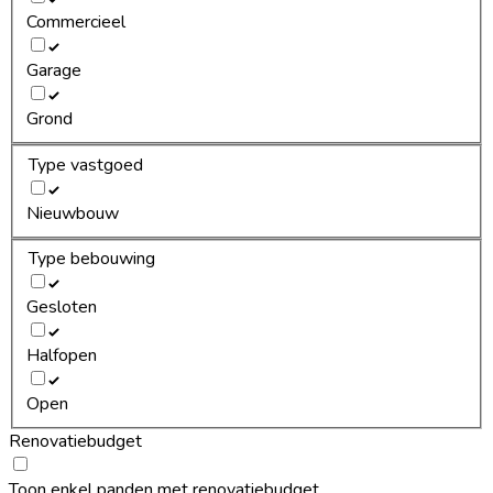
Commercieel
Garage
Grond
Type vastgoed
Nieuwbouw
Type bebouwing
Gesloten
Halfopen
Open
Renovatiebudget
Toon enkel panden met renovatiebudget